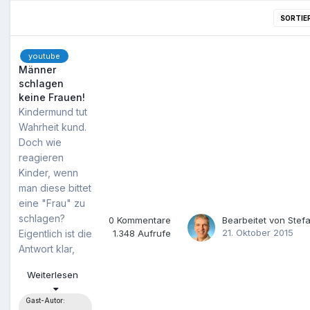
SORTIE
youtube
Männer
schlagen
keine Frauen!
Kindermund tut
Wahrheit kund.
Doch wie
reagieren
Kinder, wenn
man diese bittet
eine "Frau" zu
schlagen?
0
Kommentare
Bearbeitet von
Stefa
21. Oktober 2015
Eigentlich ist die
1.348
Aufrufe
Antwort klar,
oder?
Weiterlesen
Gast-Autor: