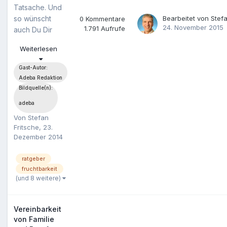
Tatsache. Und
Bearbeitet von
Stefa
so wünscht
0
Kommentare
24. November 2015
1.791
Aufrufe
auch Du Dir
Nachwuchs.
Weiterlesen
Tipps von der
besten
Gast-Autor:
Freundin,
Adeba Redaktion
Deiner Mutter
Bildquelle(n):
und überhaupt
adeba
aus dem
Von
Stefan
Umfeld gibt es
Fritsche
,
23.
genauso
Dezember 2014
reichlich, wie
Ratgeber in
ratgeber
Buchformat.
fruchtbarkeit
Adeba.de hat
(und 8 weitere)
sich einen mal
ein wenig
genauer für
Vereinbarkeit
von Familie
Dich