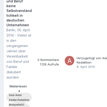
und Beruf
angeschaut.
keine
Und zwar den
Selbstverständ
GU Ratgeber
lichkeit in
„Kinderwunsch
deutschen
– Natürliche
Unternehmen
Wege zum
Berlin, 05. April
Wunschkind“
2014 - Vieles ist
von Dr. med
in den
Christian Gnoth
vergangenen
und Andreas A.
Jahren über
Noll.
Vereinbarkeit
Hinzugefügt von
Ad
0
Kommentare
von Beruf und
Redaktion
1.126
Aufrufe
Familie
8. April 2014
diskutiert
worden:
Deutsche
Weiterlesen
Unternehmen
jedoch nehmen
Gast-Autor:
ihre
Adeba Redaktion
Verantwortung
Bildquelle(n):