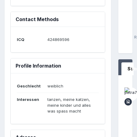
Contact Methods
R
ICQ
424869596
Profile Information
Sta
Al
I
Geschlecht
weiblich
Interessen
tanzen, meine katzen,
meine kinder und alles
was spass macht