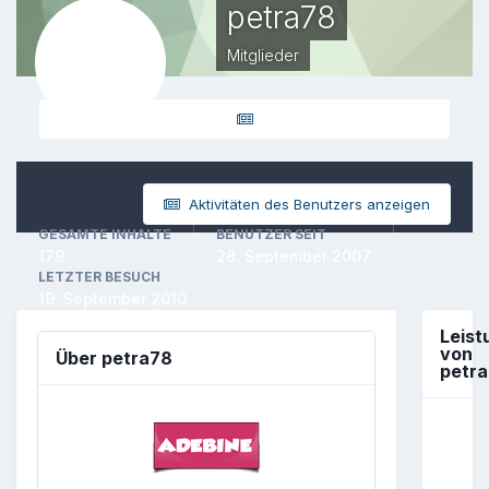
petra78
Mitglieder
Aktivitäten des Benutzers anzeigen
GESAMTE INHALTE
BENUTZER SEIT
179
28. September 2007
LETZTER BESUCH
19. September 2010
Leist
von
Über petra78
petr