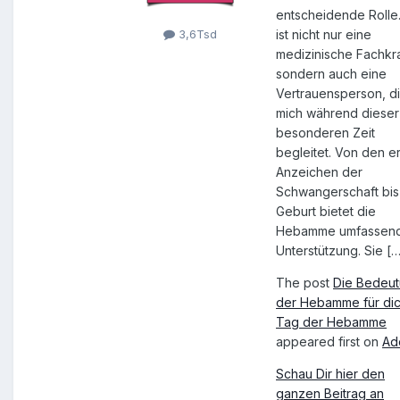
entscheidende Rolle.
ist nicht nur eine
3,6Tsd
medizinische Fachkra
sondern auch eine
Vertrauensperson, d
mich während dieser
besonderen Zeit
begleitet. Von den e
Anzeichen der
Schwangerschaft bis
Geburt bietet die
Hebamme umfassen
Unterstützung. Sie [
The post
Die Bedeu
der Hebamme für dic
Tag der Hebamme
appeared first on
Ad
Schau Dir hier den
ganzen Beitrag an