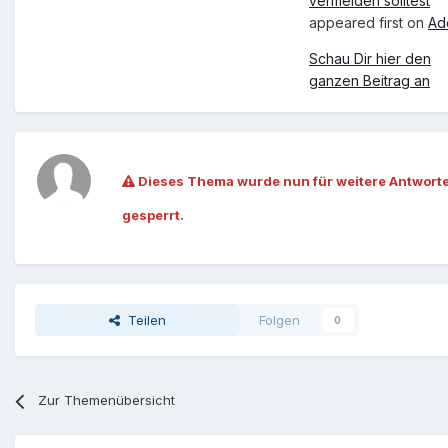
vermeiden solltest
appeared first on
Ad
Schau Dir hier den
ganzen Beitrag an
Dieses Thema wurde nun für weitere Antwort
gesperrt.
Teilen
Folgen
0
Zur Themenübersicht