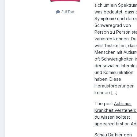
sich um ein Spektrum
was bedeutet, dass 
3,6Tsd
Symptome und dere
Schweregrad von
Person zu Person st
variieren können. Du
wirst feststellen, das
Menschen mit Autism
oft Schwierigkeiten i
der sozialen Interakt
und Kommunikation
haben. Diese
Herausforderungen
können […]
The post
Autismus
Krankheit verstehen
du wissen solltest
appeared first on
Ad
Schau Dir hier den